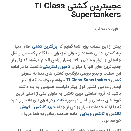
عجیبترین کشتی TI Class
Supertankers
فهرست مطلب
پیش از این مطلب برای شما گفتیم که
بزرگترین کشتی
های دنیا
چه کستی هایی هستند از طرفی نیز برای شما گفتیم که حمل و نقل
جاده ای با ابزار و ماشین آلات بسیار زیادی انجام میشود که یکی از
جدیدترین های آنها را میتوان
کامیون الکتریکی
دانست.ما در ادامه
این مطلب و پیرو بررسی بزرگترین کشتی های دنیا به معرفی
کشتی TI Class Supertankers
خواهیم پرداخت که از نظر
ابعادی دومین کشتی غول پیکر دنیاست.همچنین به یاد داشته
باشید که گروه صنعتی مبین کانتین به عنوان یکی از اصلی ترین
گروه های صنعتی و فعال در حوزه
کانتینر
در ایران این افتخار را دارد
که با ارائه خدمات بسیار زیادی از جمله
خرید کانکس
،
فروش
کانکس
و
کانکس ویلایی
آماده خدمت رسانی به شما عزیزان
خواهد بود.
کلاس TI سوپرداختها شامل کشتی های TI آفریقا ، TI آسیا ، TI