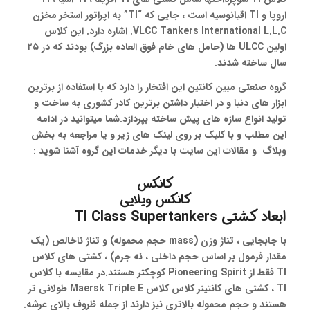
اروپا و TI اقیانوسیه است ، جایی که “TI” به اپراتور استخر مخزن
VLCC Tankers International L.L.C. اشاره دارد. این کلاس
اولین ULCC ها (حامل های خام فوق العاده بزرگ) بودند که در ۲۵
سال ساخته شدند.
گروه صنعتی مبین کانتین این افتخار را دارد که با استفاده از برترین
ابزار های دنیا و در اختیار داشتن برترین کادر کشوری به ساخت و
تولید انواع سازه های پیش ساخته بپردازد.شما میتوانید در ادامه
این مطلب و با کلیک بر روی لینک های زیر و یا مراجعه به بخش
وبلاگ و مقالات این سایت با دیگر خدمات این گروه آشنا شوید :
کانکس
کانکس ویلایی
ابعاد کشتی TI Class Supertankers
با جابجایی ، تناژ وزن (mass حجم محموله) و تناژ ناخالص (یک
مقدار فرمول بر اساس حجم داخلی ، نه جرم) ، کشتی های کلاس
TI فقط از Pioneering Spirit کوچکتر هستند.در مقایسه با کلاس
TI ، کشتی های کانتینر کلاس کلاس Maersk Triple E طولانی تر
هستند و حجم محموله بالاتری نیز دارند از جمله ظروف بالای عرشه.