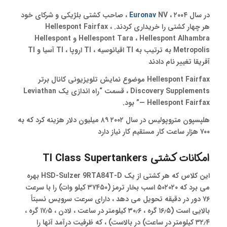
در سال ۲۰۰۴ ،
Euronav
NV ، صاحب کشتی بلژیکی و شرکای خود
هر چهار کشتی را خریداری کردند. Hellespont Fairfax ،
Hellespont Tara ، Hellespont Alhambra و Hellespont
Metropolis به ترتیب به TI اقیانوسیه ، TI اروپا ، TI آسیا و TI
آفریقا تغییر نام دادند
Hellespont Fairfax موضوع نمایش تلویزیونی کانال برتر
Discovery Supplements ، قسمت “راه اندازی یک Leviathan
— Hellespont Fairfax” بود.
هلپسپون متروپولیس در سال ۲۰۰۲ ۸۹ میلیون دلار هزینه کرد که به
۷۰۰ هزار ساعت کار مستقیم کار نیاز دارد
امکانات کشتی TI Class Supertankers
این کلاس که هر کشتی از یک HSD-Sulzer 9RTA84T-D بهره
می برد که ۵۰۲۰۲۰ اسب بخار ترمز (۳۷۴۵۰ کیلو وات) را با سرعت
۷۶ دور در دقیقه تحویل می دهد ، دارای سرعت سرویس نسبتاً
بالایی است (۱۶٫۵ گره ، ۳۰٫۶ کیلومتر در ساعت ، لادن ، ۱۷٫۵ گره ،
۳۲٫۴ کیلومتر در ساعت) در بالاست) ، که ظرفیت درآمد آنها را